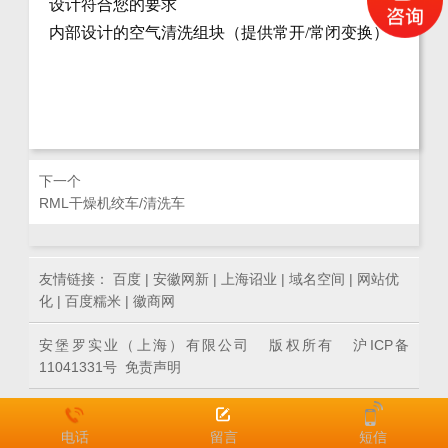
设计符合您的要求
内部设计的空气清洗组块（提供常开/常闭变换）
下一个
RML干燥机绞车/清洗车
友情链接：
百度
|
安徽网新
|
上海诏业
|
域名空间
|
网站优
化
|
百度糯米
|
徽商网
安堡罗实业（上海）有限公司 版权所有
沪ICP备
11041331号
免责声明
电话
留言
短信